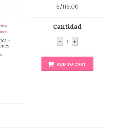
S/
115.00
Cantidad
Carmin
ica –
ones
quantity
.00
ADD TO CART