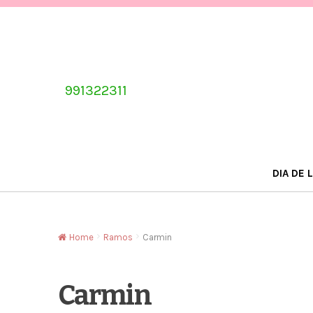
Skip
Skip
to
to
navigation
content
991322311
DIA DE 
Home
Ramos
Carmin
Carmin