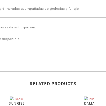
Havanna
La Ibérica –
Ferrero
Alfajores caja x 6
Chocolates
Cora
y 6 moradas acompañadas de godesias y follaje.
Surtidos
S/
30.00
S/
35
S/
29.00
horas de anticipación.
 disponible.
RELATED PRODUCTS
SUNRISE
DALIA