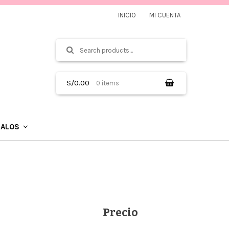
INICIO
MI CUENTA
Search
SEARCH
for:
S/0.00
0 items
GALOS
Precio