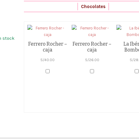
Chocolates
n stock
Ferrero Rocher –
Ferrero Rocher –
La Ibér
caja
caja
Bomb
S/
40.00
S/
26.00
S/
28