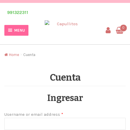
Skip
Skip
991322311
to
to
navigation
content
0
MENU
Home
Cuenta
Cuenta
Ingresar
Username or email address
*