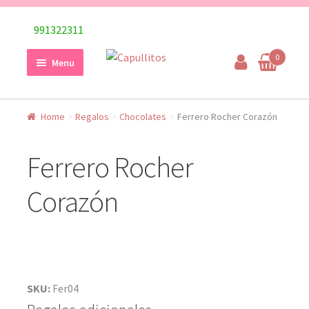
Skip
Skip
991322311
to
to
0
navigation
content
Menu
Home
Regalos
Chocolates
Ferrero Rocher Corazón
Ferrero Rocher
Corazón
SKU:
Fer04