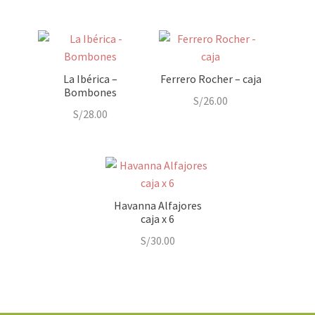
La Ibérica –
Ferrero Rocher – caja
Bombones
S/
26.00
S/
28.00
Havanna Alfajores
caja x 6
S/
30.00