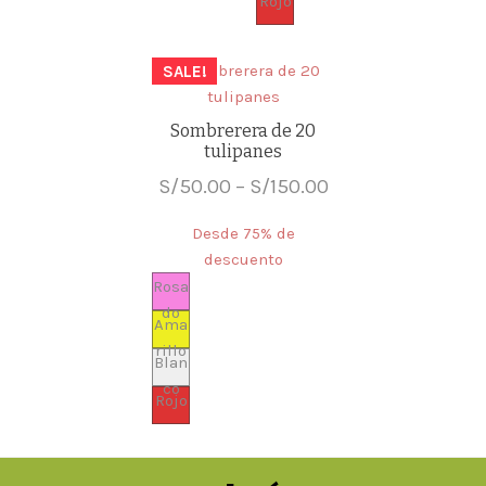
Rojo
S/100.00.
S/70.00.
SALE!
Sombrerera de 20
tulipanes
Price
S/
50.00
–
S/
150.00
range:
Desde 75% de
S/50.00
descuento
through
Rosa
do
S/150.00
Ama
rillo
Blan
co
Rojo