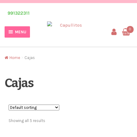
Skip
Skip
991322311
to
to
navigation
content
0
MENU
Home
Cajas
Cajas
Showing all 5 results