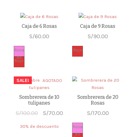
Caja de 6 Rosas
Caja de 9 Rosas
S/
60.00
S/
90.00
Rosa
Rojo
do
Rojo
SALE!
AGOTADO
Sombrerera de 10
Sombrerera de 20
tulipanes
Rosas
Original
Current
S/
100.00
S/
70.00
S/
170.00
price
price
30% de descuento
Rosa
was:
is:
do