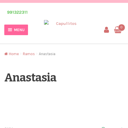
Skip
Skip
991322311
to
to
navigation
content
0
MENU
Home
Ramos
Anastasia
Anastasia