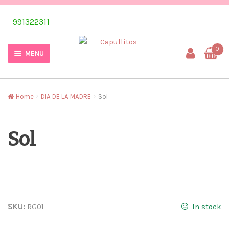
Skip
Skip
991322311
to
to
navigation
content
0
MENU
Home
DIA DE LA MADRE
Sol
Sol
SKU:
RG01
In stock