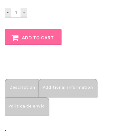
Ramo
de
24
Rosas
ADD TO CART
quantity
Description
Additional information
Política de envío
.