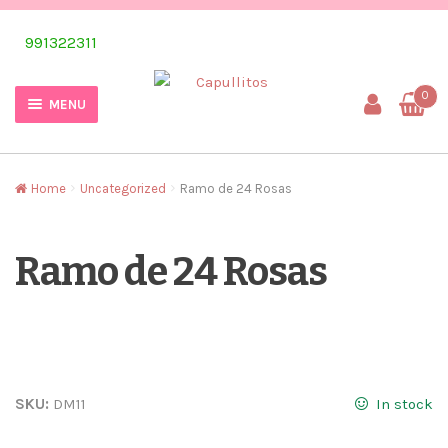
Skip
Skip
991322311
to
to
navigation
content
0
MENU
Home
Uncategorized
Ramo de 24 Rosas
Ramo de 24 Rosas
SKU:
DM11
In stock